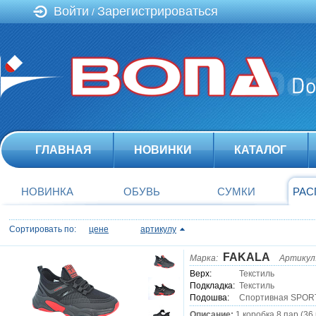
Войти
Зарегистрироваться
/
ГЛАВНАЯ
НОВИНКИ
КАТАЛОГ
НОВИНКА
ОБУВЬ
СУМКИ
РАС
Сортировать по:
цене
артикулу
FAKALA
Марка:
Артикул
Верх:
Текстиль
Подкладка:
Текстиль
Подошва:
Спортивная SPOR
Описание:
1 коробка 8 пар (36 