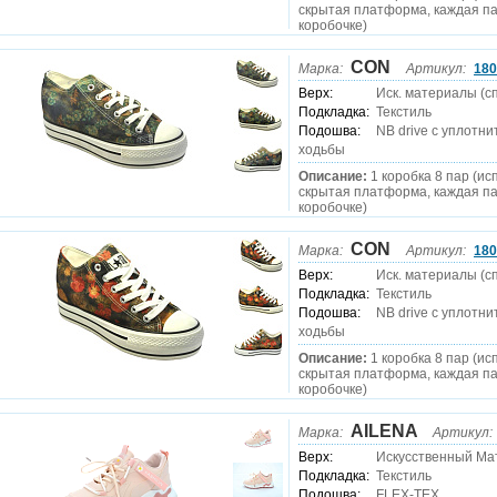
скрытая платформа, каждая па
коробочке)
CON
Марка:
Артикул:
180
Верх:
Иск. материалы (сп
Подкладка:
Текстиль
Подошва:
NB drive c уплотн
ходьбы
Описание:
1 коробка 8 пар (ис
скрытая платформа, каждая па
коробочке)
CON
Марка:
Артикул:
180
Верх:
Иск. материалы (сп
Подкладка:
Текстиль
Подошва:
NB drive c уплотн
ходьбы
Описание:
1 коробка 8 пар (ис
скрытая платформа, каждая па
коробочке)
AILENA
Марка:
Артикул:
Верх:
Искусственный Ма
Подкладка:
Текстиль
Подошва:
FLEX-TEX