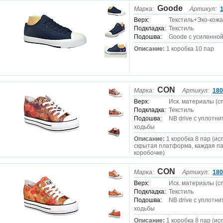
Goode
Марка:
Артикул:
Верх:
Текстиль+Эко-кожа
Подкладка:
Текстиль
Подошва:
Goode с усиленно
Описание:
1 коробка 10 пар
CON
Марка:
Артикул:
180
Верх:
Иск. материалы (сп
Подкладка:
Текстиль
Подошва:
NB drive c уплотн
ходьбы
Описание:
1 коробка 8 пар (ис
скрытая платформа, каждая па
коробочке)
CON
Марка:
Артикул:
180
Верх:
Иск. материалы (сп
Подкладка:
Текстиль
Подошва:
NB drive c уплотн
ходьбы
Описание:
1 коробка 8 пар (ис