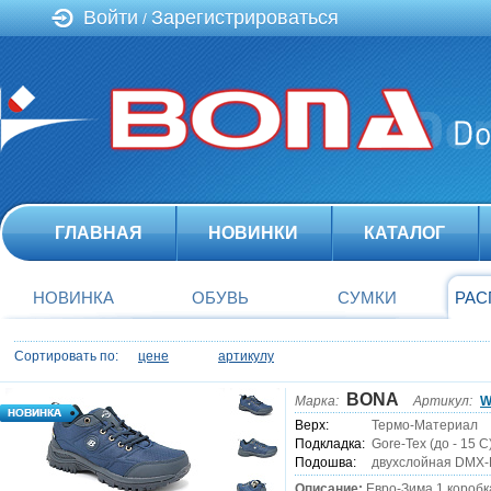
Войти
Зарегистрироваться
/
ГЛАВНАЯ
НОВИНКИ
КАТАЛОГ
НОВИНКА
ОБУВЬ
СУМКИ
РАС
Сортировать по:
цене
артикулу
BONA
Марка:
Артикул:
W
Верх:
Термо-Материал
Подкладка:
Gore-Tex (до - 15 С
Подошва:
двухслойная DMX-
Описание:
Евро-Зима.1 коробка