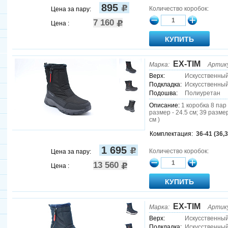
895
Количество коробок:
Цена за пару:
7 160
Цена :
EX-TIM
Марка:
Артик
Верх:
Искусственны
Подкладка:
Искусственный
Подошва:
Полиуретан
Описание:
1 коробка 8 пар 
размер - 24.5 см; 39 размер
см )
Комплектация:
36-41 (36,3
1 695
Количество коробок:
Цена за пару:
13 560
Цена :
EX-TIM
Марка:
Артик
Верх:
Искусственны
Подкладка:
Искусственный