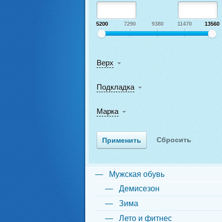
5200
7290
9380
11470
13560
Верх
Подкладка
Марка
Мужская обувь
Демисезон
Зима
Лето и фитнес