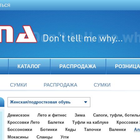
ться
КАТАЛОГ
РАСПРОДАЖА
РОЗНИЦ
СУМКИ
РАСПРОДАЖА
СУМКИ
Женская/подростковая обувь
Демисезон
Лето и фитнес
Зима
Сапоги, туфли, ботил
Кроссовки Лето
Балетки
Туфли на каблуке
Кроссовки
Боссоножки
Ботинки
Кеды
Тапочки
Валенки
Ал
Мокасины
Сланцы
Угги