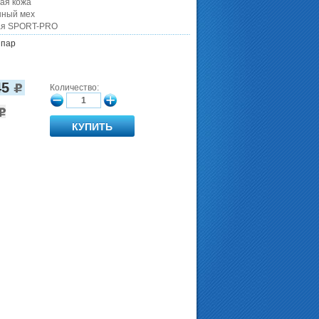
ая кожа
нный мех
ая SPORT-PRO
 пар
45
Количество: