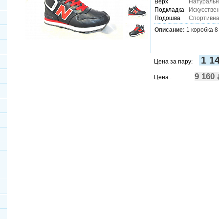
Верх
Натуральн
Подкладка
Искусстве
Подошва
Спортивн
Описание:
1 коробка 8
1 1
Цена за пару:
9 160
Цена :