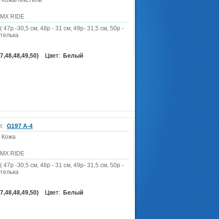
 Кожа/Текстиль
DMX RIDE
 47р -30,5 см, 48р - 31 см, 49р- 31,5 см, 50р -
стелька
7,48,48,49,50)
Цвет:
Белый
л:
G197 A-4
 Кожа
DMX RIDE
 47р -30,5 см, 48р - 31 см, 49р- 31,5 см, 50р -
стелька
7,48,48,49,50)
Цвет:
Белый