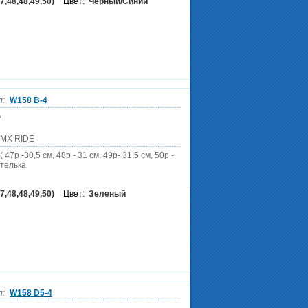
7,48,48,49,50)
Цвет:
Черный/Синий
л:
W158 B-4
ь
DMX RIDE
 47р -30,5 см, 48р - 31 см, 49р- 31,5 см, 50р -
стелька
7,48,48,49,50)
Цвет:
Зеленый
л:
W158 D5-4