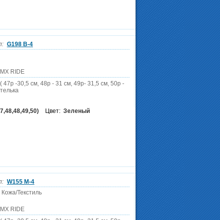
л:
G198 B-4
DMX RIDE
 47р -30,5 см, 48р - 31 см, 49р- 31,5 см, 50р -
стелька
7,48,48,49,50)
Цвет:
Зеленый
л:
W155 M-4
 Кожа/Текстиль
DMX RIDE