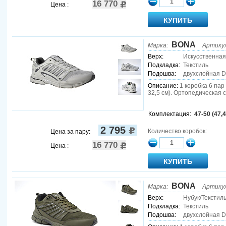
16 770
Цена :
BONA
Марка:
Артику
Верх:
Искусственная
Подкладка:
Текстиль
Подошва:
двухслойная 
Описание:
1 коробка 6 пар (
32,5 см). Ортопедическая 
Комплектация:
47-50 (47,4
2 795
Количество коробок:
Цена за пару:
16 770
Цена :
BONA
Марка:
Артику
Верх:
Нубук/Текстил
Подкладка:
Текстиль
Подошва:
двухслойная 