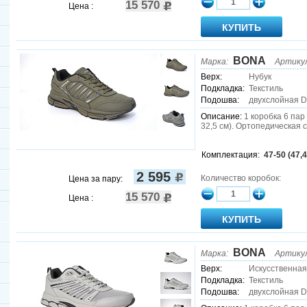
15 570
Цена :
BONA
Марка:
Артику
Верх:
Нубук
Подкладка:
Текстиль
Подошва:
двухслойная 
Описание:
1 коробка 6 пар (
32,5 см). Ортопедическая 
Комплектация:
47-50 (47,4
2 595
Количество коробок:
Цена за пару:
15 570
Цена :
BONA
Марка:
Артику
Верх:
Искусственная
Подкладка:
Текстиль
Подошва:
двухслойная 