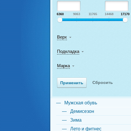
6360
9063
11765
14468
17170
Верх
Подкладка
Марка
Мужская обувь
Демисезон
Зима
Лето и фитнес