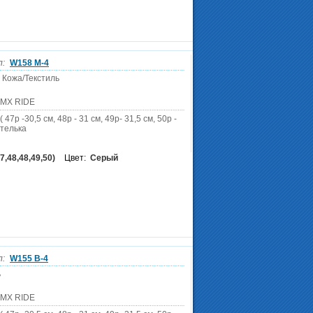
л:
W158 M-4
 Кожа/Текстиль
DMX RIDE
 47р -30,5 см, 48р - 31 см, 49р- 31,5 см, 50р -
стелька
7,48,48,49,50)
Цвет:
Серый
л:
W155 B-4
ь
DMX RIDE