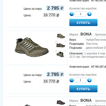
Комплектация:
47-50 (47,4
2 795
Количество коробок:
Цена за пару:
16 770
Цена :
BONA
Марка:
Артику
Верх:
Нубук/Текстил
Подкладка:
Текстиль
Подошва:
двухслойная 
Описание:
1 коробка 6 пар (
32,5 см). Ортопедическая 
Комплектация:
47-50 (47,4
2 795
Количество коробок:
Цена за пару:
16 770
Цена :
BONA
Марка:
Артику