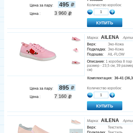
495
Количество коробок:
Цена за пару:
3 960
Цена :
AILENA
Марка:
Артик
Верх:
Эко-Кожа
Подкладка:
Эко-Кожа
Подошва:
AIL-FLOW
Описание:
1 коробка 8 пар 
размер - 23,5 см, 39 размер
см)
Комплектация:
36-41 (36,3
895
Количество коробок:
Цена за пару:
7 160
Цена :
AILENA
Марка:
Артик
Верх:
Текстиль
Подкладка:
Текстиль