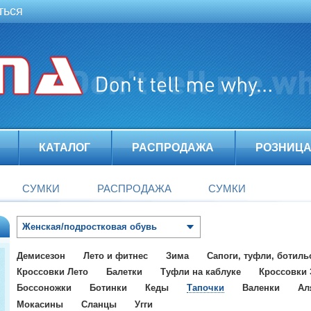
ться
КАТАЛОГ
РАСПРОДАЖА
РОЗНИЦ
СУМКИ
РАСПРОДАЖА
СУМКИ
Женская/подростковая обувь
Демисезон
Лето и фитнес
Зима
Сапоги, туфли, ботил
Кроссовки Лето
Балетки
Туфли на каблуке
Кроссовки
Боссоножки
Ботинки
Кеды
Тапочки
Валенки
Ал
Мокасины
Сланцы
Угги