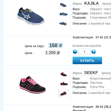
KAJILA
Марка:
Артик
Верх:
Обработ. текс
Подкладка:
Обработ. текс
Подошва:
Спортивная 
Описание:
1 коробка 8 пар
Комплектация:
37-41 (37,3
150
Количество коробок:
Цена за пару:
1 200
Цена :
SEEKF
Марка:
Артик
Верх:
Искусственны
Подкладка:
Текстиль
Подошва:
Force-Flex
Описание:
1 коробка 8 пар
Комплектация:
36-41 (36,3
Розовый